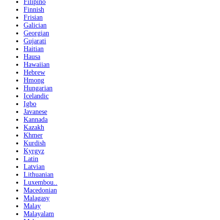
Filipino
Finnish
Frisian
Galician
Georgian
Gujarati
Haitian
Hausa
Hawaiian
Hebrew
Hmong
Hungarian
Icelandic
Igbo
Javanese
Kannada
Kazakh
Khmer
Kurdish
Kyrgyz
Latin
Latvian
Lithuanian
Luxembou..
Macedonian
Malagasy
Malay
Malayalam