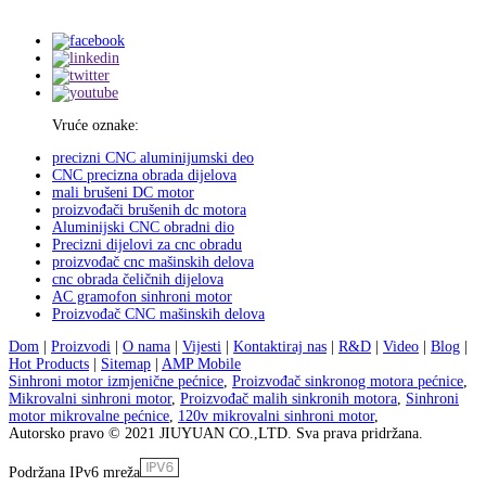
Vruće oznake:
precizni CNC aluminijumski deo
CNC precizna obrada dijelova
mali brušeni DC motor
proizvođači brušenih dc motora
Aluminijski CNC obradni dio
Precizni dijelovi za cnc obradu
proizvođač cnc mašinskih delova
cnc obrada čeličnih dijelova
AC gramofon sinhroni motor
Proizvođač CNC mašinskih delova
Dom
|
Proizvodi
|
O nama
|
Vijesti
|
Kontaktiraj nas
|
R&D
|
Video
|
Blog
|
Hot Products
|
Sitemap
|
AMP Mobile
Sinhroni motor izmjenične pećnice
,
Proizvođač sinkronog motora pećnice
,
Mikrovalni sinhroni motor
,
Proizvođač malih sinkronih motora
,
Sinhroni
motor mikrovalne pećnice
,
120v mikrovalni sinhroni motor
,
Autorsko pravo © 2021 JIUYUAN CO.,LTD. Sva prava pridržana.
Podržana IPv6 mreža