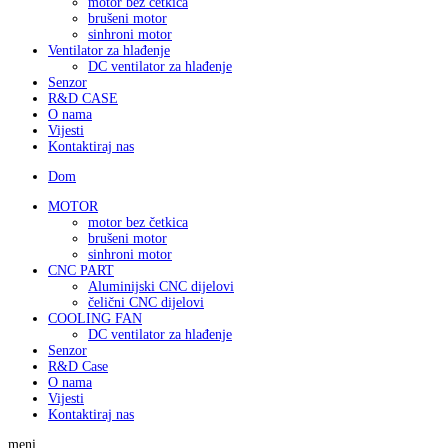
motor bez četkica
brušeni motor
sinhroni motor
Ventilator za hlađenje
DC ventilator za hlađenje
Senzor
R&D CASE
O nama
Vijesti
Kontaktiraj nas
Dom
MOTOR
motor bez četkica
brušeni motor
sinhroni motor
CNC PART
Aluminijski CNC dijelovi
čelični CNC dijelovi
COOLING FAN
DC ventilator za hlađenje
Senzor
R&D Case
O nama
Vijesti
Kontaktiraj nas
meni