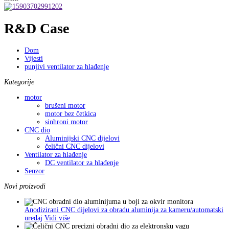
R&D Case
Dom
Vijesti
punjivi ventilator za hlađenje
Kategorije
motor
brušeni motor
motor bez četkica
sinhroni motor
CNC dio
Aluminijski CNC dijelovi
čelični CNC dijelovi
Ventilator za hlađenje
DC ventilator za hlađenje
Senzor
Novi proizvodi
Anodizirani CNC dijelovi za obradu aluminija za kameru/automatski
uređaj
Vidi više