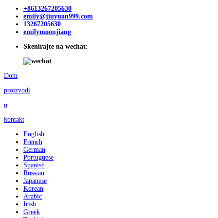
+8613267205630
emily@jiuyuan999.com
13267205630
emilymoonjiang
Skenirajte na wechat:
Dom
proizvodi
o
kontakt
English
French
German
Portuguese
Spanish
Russian
Japanese
Korean
Arabic
Irish
Greek