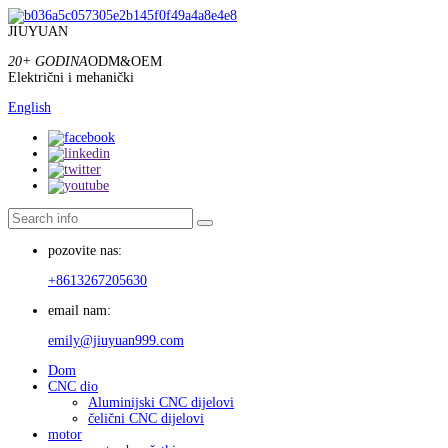
JIUYUAN
20+ GODINA
ODM&OEM
Električni i mehanički
English
pozovite nas:
+8613267205630
email nam:
emily@jiuyuan999.com
Dom
CNC dio
Aluminijski CNC dijelovi
čelični CNC dijelovi
motor