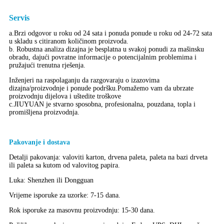
Servis
a.Brzi odgovor u roku od 24 sata i ponuda ponude u roku od 24-72 sata
u skladu s citiranom količinom proizvoda.
b. Robustna analiza dizajna je besplatna u svakoj ponudi za mašinsku
obradu, dajući povratne informacije o potencijalnim problemima i
pružajući trenutna rješenja.
Inženjeri na raspolaganju da razgovaraju o izazovima
dizajna/proizvodnje i ponude podršku.Pomažemo vam da ubrzate
proizvodnju dijelova i uštedite troškove
c.JIUYUAN je stvarno sposobna, profesionalna, pouzdana, topla i
promišljena proizvodnja.
Pakovanje i dostava
Detalji pakovanja: valoviti karton, drvena paleta, paleta na bazi drveta
ili paleta sa kutom od valovitog papira.
Luka: Shenzhen ili Dongguan
Vrijeme isporuke za uzorke: 7-15 dana.
Rok isporuke za masovnu proizvodnju: 15-30 dana.