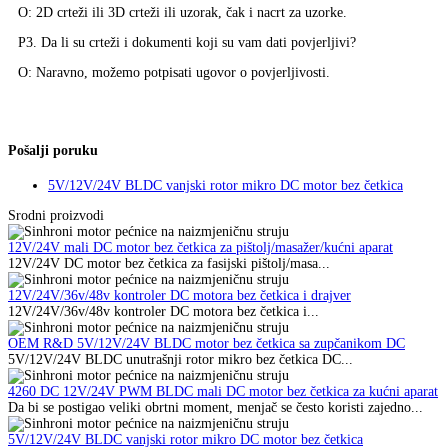
O: 2D crteži ili 3D crteži ili uzorak, čak i nacrt za uzorke.
P3. Da li su crteži i dokumenti koji su vam dati povjerljivi?
O: Naravno, možemo potpisati ugovor o povjerljivosti.
Pošalji poruku
5V/12V/24V BLDC vanjski rotor mikro DC motor bez četkica
Srodni proizvodi
12V/24V mali DC motor bez četkica za pištolj/masažer/kućni aparat
12V/24V DC motor bez četkica za fasijski pištolj/masa...
12V/24V/36v/48v kontroler DC motora bez četkica i drajver
12V/24V/36v/48v kontroler DC motora bez četkica i...
OEM R&D 5V/12V/24V BLDC motor bez četkica sa zupčanikom DC
5V/12V/24V BLDC unutrašnji rotor mikro bez četkica DC...
4260 DC 12V/24V PWM BLDC mali DC motor bez četkica za kućni aparat
Da bi se postigao veliki obrtni moment, menjač se često koristi zajedno...
5V/12V/24V BLDC vanjski rotor mikro DC motor bez četkica