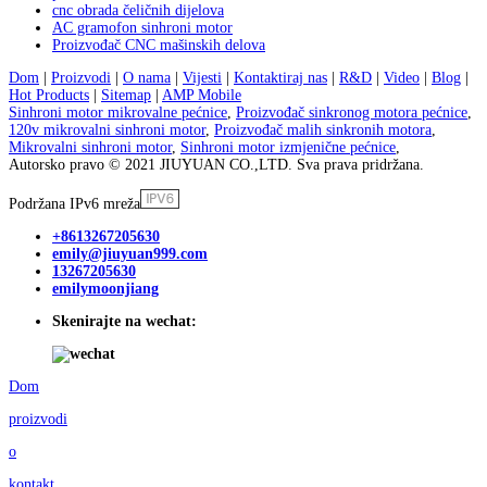
cnc obrada čeličnih dijelova
AC gramofon sinhroni motor
Proizvođač CNC mašinskih delova
Dom
|
Proizvodi
|
O nama
|
Vijesti
|
Kontaktiraj nas
|
R&D
|
Video
|
Blog
|
Hot Products
|
Sitemap
|
AMP Mobile
Sinhroni motor mikrovalne pećnice
,
Proizvođač sinkronog motora pećnice
,
120v mikrovalni sinhroni motor
,
Proizvođač malih sinkronih motora
,
Mikrovalni sinhroni motor
,
Sinhroni motor izmjenične pećnice
,
Autorsko pravo © 2021 JIUYUAN CO.,LTD. Sva prava pridržana.
Podržana IPv6 mreža
+8613267205630
emily@jiuyuan999.com
13267205630
emilymoonjiang
Skenirajte na wechat:
Dom
proizvodi
o
kontakt