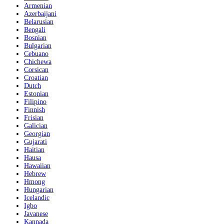
Armenian
Azerbaijani
Belarusian
Bengali
Bosnian
Bulgarian
Cebuano
Chichewa
Corsican
Croatian
Dutch
Estonian
Filipino
Finnish
Frisian
Galician
Georgian
Gujarati
Haitian
Hausa
Hawaiian
Hebrew
Hmong
Hungarian
Icelandic
Igbo
Javanese
Kannada