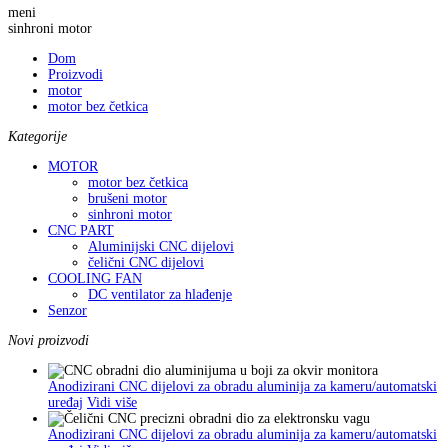
meni
sinhroni motor
Dom
Proizvodi
motor
motor bez četkica
Kategorije
MOTOR
motor bez četkica
brušeni motor
sinhroni motor
CNC PART
Aluminijski CNC dijelovi
čelični CNC dijelovi
COOLING FAN
DC ventilator za hlađenje
Senzor
Novi proizvodi
Anodizirani CNC dijelovi za obradu aluminija za kameru/automatski
uređaj
Vidi više
Anodizirani CNC dijelovi za obradu aluminija za kameru/automatski