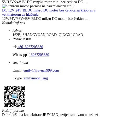
5V/12V/24V BLDC vanjski rotor mini bez četkica DC ...
DC 12V 24V BLDC mikro DC motor bez četkica za kišobran s
ventilatorom za hlađenje
12V/24V/36V/48V BLDC mikro DC motor bez četkica ...
Kontaktiraj nas
Adresa
162B, SHANGYUAN ROAD, QINGXI GRAD
Pozovite nas
tel:
+8613267205630
Whatsapp :
13267205630
email nam
Email :
emily@jiuyuan999.com
Skype :
emilymoonjiang
Pošalji poruku
Dobrodošli da kontaktirate JIUYUAN, uvijek smo vam na usluzi.