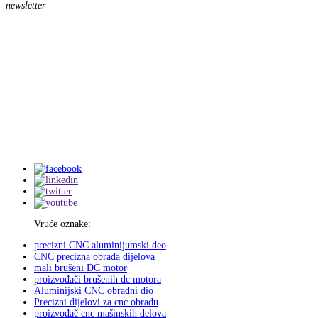
newsletter
Vruće oznake:
precizni CNC aluminijumski deo
CNC precizna obrada dijelova
mali brušeni DC motor
proizvođači brušenih dc motora
Aluminijski CNC obradni dio
Precizni dijelovi za cnc obradu
proizvođač cnc mašinskih delova