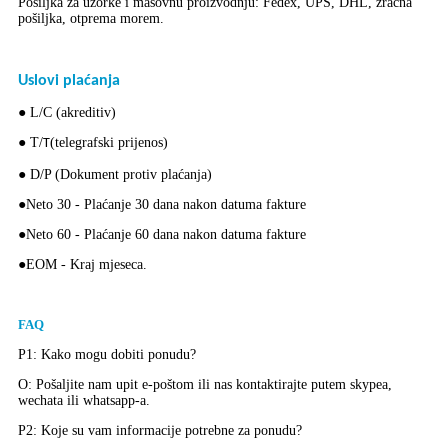
Pošiljka za uzorke i masovnu proizvodnju: Fedex, UPS, DHL, zračna
pošiljka, otprema morem.
Uslovi plaćanja
● L/C (akreditiv)
● T/
(telegrafski prijenos)
T
● D/P (Dokument protiv plaćanja)
●Neto 30 - Plaćanje 30 dana nakon datuma fakture
●Neto 60 - Plaćanje 60 dana nakon datuma fakture
●EOM - Kraj mjeseca.
FAQ
P1: Kako mogu dobiti ponudu?
O: Pošaljite nam upit e-poštom ili nas kontaktirajte putem skypea,
wechata ili whatsapp-a.
P2: Koje su vam informacije potrebne za ponudu?