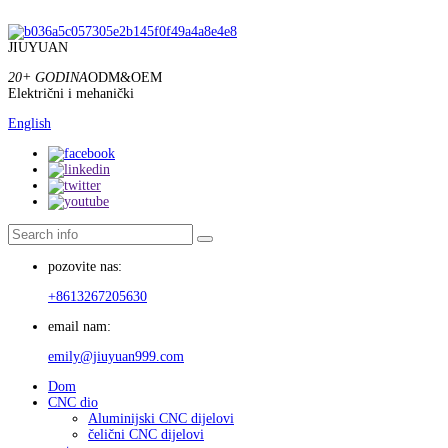
JIUYUAN
20+ GODINA
ODM&OEM
Električni i mehanički
English
pozovite nas:
+8613267205630
email nam:
emily@jiuyuan999.com
Dom
CNC dio
Aluminijski CNC dijelovi
čelični CNC dijelovi