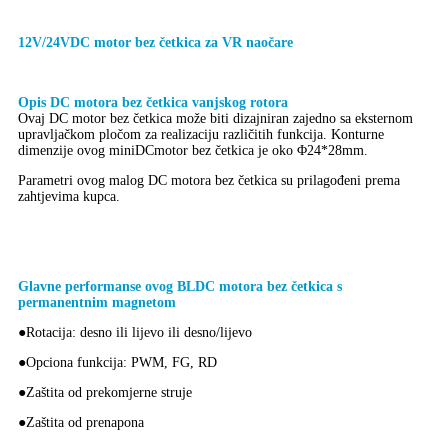
12V/24V
DC motor bez četkica za VR naočare
Opis DC motora bez četkica vanjskog rotora
Ovaj DC motor bez četkica može biti dizajniran zajedno sa eksternom
upravljačkom pločom za realizaciju različitih funkcija. Konturne
dimenzije ovog mini
DC
motor bez četkica je oko Φ24*28mm.
Parametri ovog malog DC motora bez četkica su prilagođeni prema
zahtjevima kupca.
Glavne performanse ovog BLDC motora bez četkica s
permanentnim magnetom
●Rotacija: desno ili lijevo ili desno/lijevo
●
Opciona funkcija: PWM, FG, RD
●
Zaštita od prekomjerne struje
●
Zaštita od prenapona