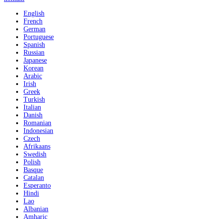
English
French
German
Portuguese
Spanish
Russian
Japanese
Korean
Arabic
Irish
Greek
Turkish
Italian
Danish
Romanian
Indonesian
Czech
Afrikaans
Swedish
Polish
Basque
Catalan
Esperanto
Hindi
Lao
Albanian
Amharic