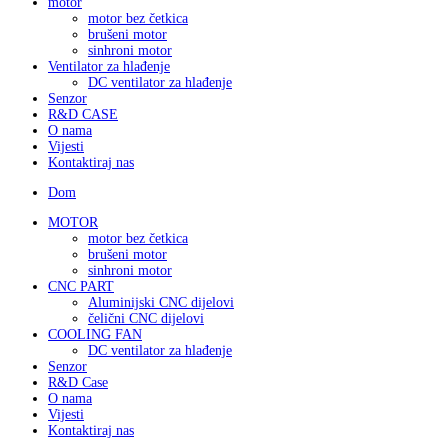
motor
motor bez četkica
brušeni motor
sinhroni motor
Ventilator za hlađenje
DC ventilator za hlađenje
Senzor
R&D CASE
O nama
Vijesti
Kontaktiraj nas
Dom
MOTOR
motor bez četkica
brušeni motor
sinhroni motor
CNC PART
Aluminijski CNC dijelovi
čelični CNC dijelovi
COOLING FAN
DC ventilator za hlađenje
Senzor
R&D Case
O nama
Vijesti
Kontaktiraj nas