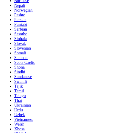
Burmese
Nepali
Norwegian
Pashto
Persian
Punjabi
Serbian
Sesotho
Sinhala
Slovak
Slovenian
Somali
Samoan
Scots Gaelic
Shona
Sindhi
Sundanese
Swahili
Tajik
Tamil
Telugu
Thai
Ukrainian
Urdu
Uzbek
Vietnamese
Welsh
Xhosa