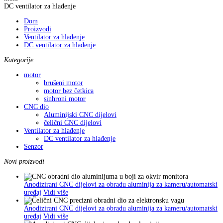
DC ventilator za hlađenje
Dom
Proizvodi
Ventilator za hlađenje
DC ventilator za hlađenje
Kategorije
motor
brušeni motor
motor bez četkica
sinhroni motor
CNC dio
Aluminijski CNC dijelovi
čelični CNC dijelovi
Ventilator za hlađenje
DC ventilator za hlađenje
Senzor
Novi proizvodi
Anodizirani CNC dijelovi za obradu aluminija za kameru/automatski
uređaj
Vidi više
Anodizirani CNC dijelovi za obradu aluminija za kameru/automatski
uređaj
Vidi više