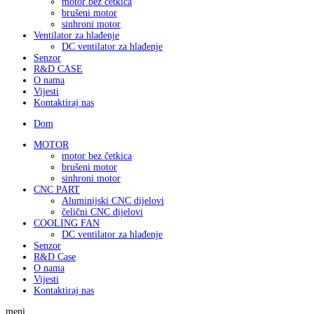
motor bez četkica
brušeni motor
sinhroni motor
Ventilator za hlađenje
DC ventilator za hlađenje
Senzor
R&D CASE
O nama
Vijesti
Kontaktiraj nas
Dom
MOTOR
motor bez četkica
brušeni motor
sinhroni motor
CNC PART
Aluminijski CNC dijelovi
čelični CNC dijelovi
COOLING FAN
DC ventilator za hlađenje
Senzor
R&D Case
O nama
Vijesti
Kontaktiraj nas
meni