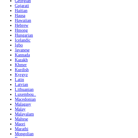
Georgian
Gujarati
Haitian
Hausa
Hawaiian
Hebrew
Hmong
Hungarian
Icelandic
Igbo
Javanese
Kannada
Kazakh
Khmer
Kurdish
Kyrgyz
Latin
Latvian
Lithuanian
Luxembou..
Macedonian
Malagasy
Malay
Malayalam
Maltese
Maori
Marathi
Mongolian