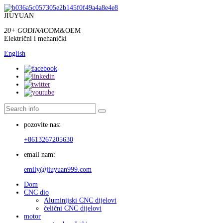
JIUYUAN
20+ GODINA
ODM&OEM
Električni i mehanički
English
pozovite nas:
+8613267205630
email nam:
emily@jiuyuan999.com
Dom
CNC dio
Aluminijski CNC dijelovi
čelični CNC dijelovi
motor