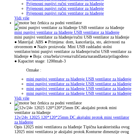
Prijenosni punjivi ručni ventilator za hlađenje
Prijenosni punjivi ručni ventilator za hlađenje
Prijenosni punjivi ručni ventilator za hlađenje
Vidi više
mini punjivi ventilator za hlađenje USB ventilator za hlađenje
mini punjivi ventilator za hlađenje/ručni USB ventilator za hlađenje
● Materijal: ABS ● Primjena: dom, kancelarija, sto, aktivnosti na
otvorenom ● Naziv proizvoda: Mini USB rashladni stolni
ventilator/mini punjivi ventilator za hlađenje/ručni USB ventilator za
hlađenje ● Boja: crna/bela/crvena/ružičasta/narandžasta/prilagođeno
● Kapacitet snage: 1200mah-3
Oznake :
mini punjivi ventilator za hlađenje USB ventilator za hlađenje
mini punjivi ventilator za hlađenje USB ventilator za hlađenje
mini punjivi ventilator za hlađenje USB ventilator za hlađenje
mini punjivi ventilator za hlađenje USB ventilator za hlađenje
Vidi više
12v/24v 12025 120*120*25mm DC aksijalni protok mini ventilator
za hlađenje
Opis 12025 mini ventilatora za hlađenje Tipična karakteristika ovog
12025 mini ventilatora je aksijalni protok.Konturne dimenzije ovog