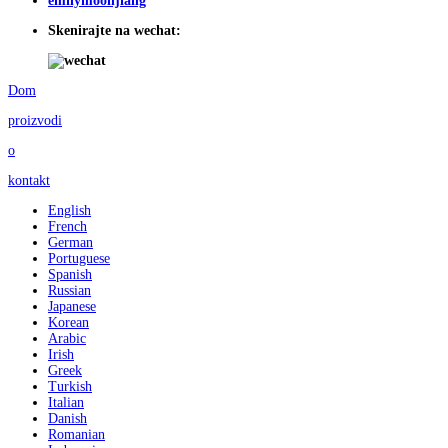
emilymoonjiang
Skenirajte na wechat:
Dom
proizvodi
o
kontakt
English
French
German
Portuguese
Spanish
Russian
Japanese
Korean
Arabic
Irish
Greek
Turkish
Italian
Danish
Romanian