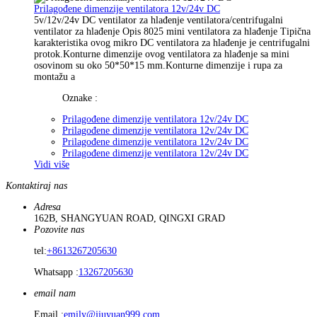
Prilagođene dimenzije ventilatora 12v/24v DC
5v/12v/24v DC ventilator za hlađenje ventilatora/centrifugalni
ventilator za hlađenje Opis 8025 mini ventilatora za hlađenje Tipična
karakteristika ovog mikro DC ventilatora za hlađenje je centrifugalni
protok.Konturne dimenzije ovog ventilatora za hlađenje sa mini
osovinom su oko 50*50*15 mm.Konturne dimenzije i rupa za
montažu a
Oznake :
Prilagođene dimenzije ventilatora 12v/24v DC
Prilagođene dimenzije ventilatora 12v/24v DC
Prilagođene dimenzije ventilatora 12v/24v DC
Prilagođene dimenzije ventilatora 12v/24v DC
Vidi više
Kontaktiraj nas
Adresa
162B, SHANGYUAN ROAD, QINGXI GRAD
Pozovite nas
tel:
+8613267205630
Whatsapp :
13267205630
email nam
Email :
emily@jiuyuan999.com