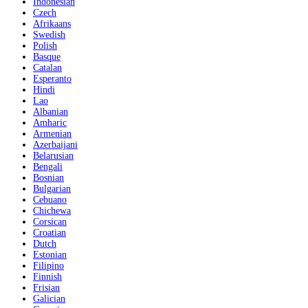
Indonesian
Czech
Afrikaans
Swedish
Polish
Basque
Catalan
Esperanto
Hindi
Lao
Albanian
Amharic
Armenian
Azerbaijani
Belarusian
Bengali
Bosnian
Bulgarian
Cebuano
Chichewa
Corsican
Croatian
Dutch
Estonian
Filipino
Finnish
Frisian
Galician