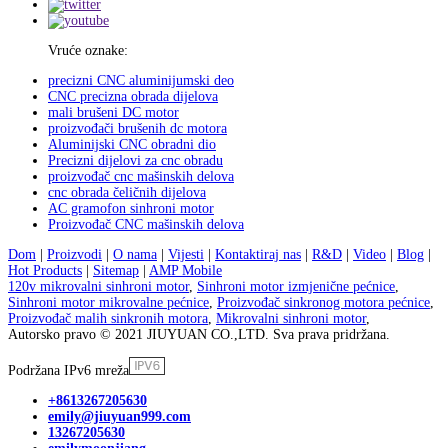
Vruće oznake:
precizni CNC aluminijumski deo
CNC precizna obrada dijelova
mali brušeni DC motor
proizvođači brušenih dc motora
Aluminijski CNC obradni dio
Precizni dijelovi za cnc obradu
proizvođač cnc mašinskih delova
cnc obrada čeličnih dijelova
AC gramofon sinhroni motor
Proizvođač CNC mašinskih delova
Dom
|
Proizvodi
|
O nama
|
Vijesti
|
Kontaktiraj nas
|
R&D
|
Video
|
Blog
|
Hot Products
|
Sitemap
|
AMP Mobile
120v mikrovalni sinhroni motor
,
Sinhroni motor izmjenične pećnice
,
Sinhroni motor mikrovalne pećnice
,
Proizvođač sinkronog motora pećnice
,
Proizvođač malih sinkronih motora
,
Mikrovalni sinhroni motor
,
Autorsko pravo © 2021 JIUYUAN CO.,LTD. Sva prava pridržana.
Podržana IPv6 mreža
+8613267205630
emily@jiuyuan999.com
13267205630