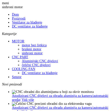
meni
sinhroni motor
Dom
Proizvodi
Ventilator za hlađenje
DC ventilator za hlađenje
Kategorije
MOTOR
motor bez četkica
brušeni motor
sinhroni motor
CNC PART
Aluminijski CNC dijelovi
čelični CNC dijelovi
COOLING FAN
DC ventilator za hlađenje
Senzor
Novi proizvodi
Anodizirani CNC dijelovi za obradu aluminija za kameru/automatski
uređaj
Vidi više
Anodizirani CNC dijelovi za obradu aluminija za kameru/automatski