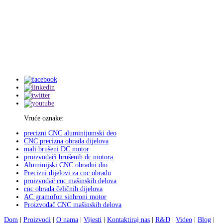
Vruće oznake:
precizni CNC aluminijumski deo
CNC precizna obrada dijelova
mali brušeni DC motor
proizvođači brušenih dc motora
Aluminijski CNC obradni dio
Precizni dijelovi za cnc obradu
proizvođač cnc mašinskih delova
cnc obrada čeličnih dijelova
AC gramofon sinhroni motor
Proizvođač CNC mašinskih delova
Dom
|
Proizvodi
|
O nama
|
Vijesti
|
Kontaktiraj nas
|
R&D
|
Video
|
Blog
|