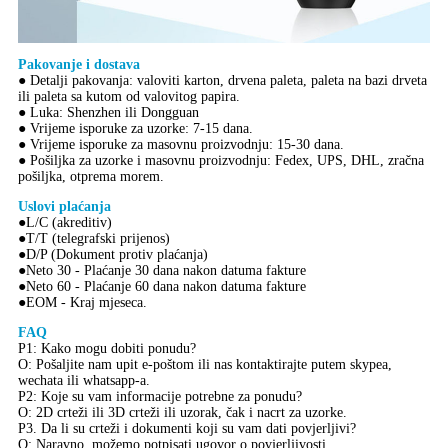
Pakovanje i dostava
● Detalji pakovanja: valoviti karton, drvena paleta, paleta na bazi drveta
ili paleta sa kutom od valovitog papira.
● Luka: Shenzhen ili Dongguan
● Vrijeme isporuke za uzorke: 7-15 dana.
● Vrijeme isporuke za masovnu proizvodnju: 15-30 dana.
● Pošiljka za uzorke i masovnu proizvodnju: Fedex, UPS, DHL, zračna
pošiljka, otprema morem.
Uslovi plaćanja
●L/C (akreditiv)
●T/T (telegrafski prijenos)
●D/P (Dokument protiv plaćanja)
●Neto 30 - Plaćanje 30 dana nakon datuma fakture
●Neto 60 - Plaćanje 60 dana nakon datuma fakture
●EOM - Kraj mjeseca.
FAQ
P1: Kako mogu dobiti ponudu?
O: Pošaljite nam upit e-poštom ili nas kontaktirajte putem skypea,
wechata ili whatsapp-a.
P2: Koje su vam informacije potrebne za ponudu?
O: 2D crteži ili 3D crteži ili uzorak, čak i nacrt za uzorke.
P3. Da li su crteži i dokumenti koji su vam dati povjerljivi?
O: Naravno, možemo potpisati ugovor o povjerljivosti.