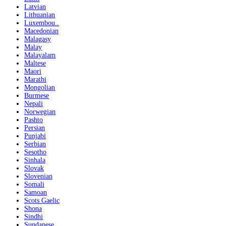
Latvian
Lithuanian
Luxembou..
Macedonian
Malagasy
Malay
Malayalam
Maltese
Maori
Marathi
Mongolian
Burmese
Nepali
Norwegian
Pashto
Persian
Punjabi
Serbian
Sesotho
Sinhala
Slovak
Slovenian
Somali
Samoan
Scots Gaelic
Shona
Sindhi
Sundanese