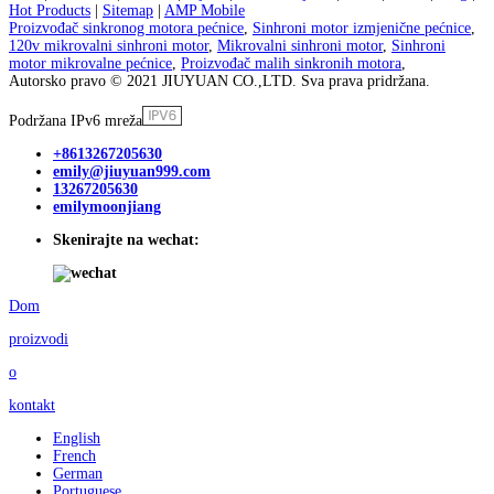
Hot Products
|
Sitemap
|
AMP Mobile
Proizvođač sinkronog motora pećnice
,
Sinhroni motor izmjenične pećnice
,
120v mikrovalni sinhroni motor
,
Mikrovalni sinhroni motor
,
Sinhroni
motor mikrovalne pećnice
,
Proizvođač malih sinkronih motora
,
Autorsko pravo © 2021 JIUYUAN CO.,LTD. Sva prava pridržana.
Podržana IPv6 mreža
+8613267205630
emily@jiuyuan999.com
13267205630
emilymoonjiang
Skenirajte na wechat:
Dom
proizvodi
o
kontakt
English
French
German
Portuguese