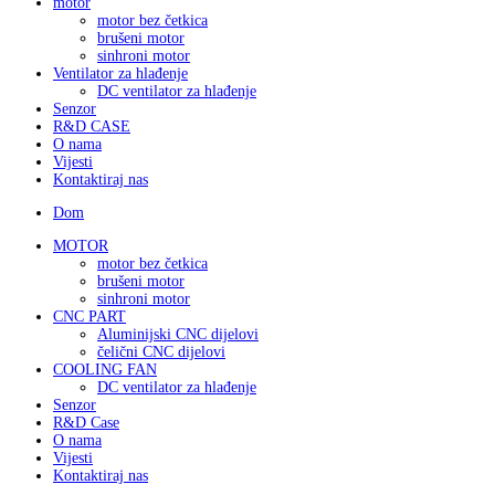
motor
motor bez četkica
brušeni motor
sinhroni motor
Ventilator za hlađenje
DC ventilator za hlađenje
Senzor
R&D CASE
O nama
Vijesti
Kontaktiraj nas
Dom
MOTOR
motor bez četkica
brušeni motor
sinhroni motor
CNC PART
Aluminijski CNC dijelovi
čelični CNC dijelovi
COOLING FAN
DC ventilator za hlađenje
Senzor
R&D Case
O nama
Vijesti
Kontaktiraj nas