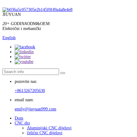
JIUYUAN
20+ GODINA
ODM&OEM
Električni i mehanički
English
pozovite nas:
+8613267205630
email nam:
emily@jiuyuan999.com
Dom
CNC dio
Aluminijski CNC dijelovi
čelični CNC dijelovi